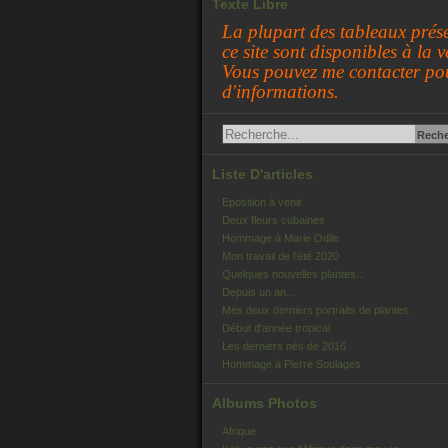
Texte Libre
La plupart des tableaux prése
ce site sont disponibles à la v
Vous pouvez me contacter po
d'informations.
Liste D'articles
Eposition à venir
Deux fleurs cubaines
Hommage à Marie Odile
Mon travail de l'été 2020
Quelques nouvelles plantes...
Depuis un an...
Mes deux derniers portraits de plantes.
Début d'année tropical
Les derniers nés de 2016
Hommage à Pierre Soulages
Albums Photos
Afrique