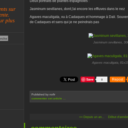
Deux portraits de plantes espagnoles :
nts sur
Jasminum sevillanes, dont j'ai encore les effluves dans le nez
ente.
Agaves maculigata, vu à Cadaques et hommage à Dali. Souv
ur plus
de Cadaques et sans qui je ne peindrais pas
Jasminum sevillanes, 30
Agaves maculigata, 81x1
Save
0
Repost
Published by nofir
commenter cet article
…
<< Depuis un an...
Début d'année 