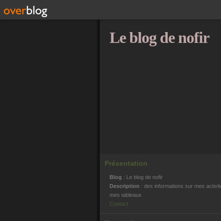
Le blog de nofir
Présentation
Blog
: Le blog de nofir
Description
: des informations sur mes activit
mes tableaux
Contact